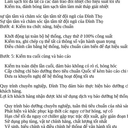
Làm sạch tối đa tất cả các dàn trao đổi nhiệt cho hiệu suất tối ưu
Kiểm tra, đánh bóng làm sạch tấm làm mát tháp giải nhiệt
sự tận tâm và chăm sóc tận tâm từ đội ngũ của Đình Thọ
Sự tận tâm và chăm sóc tận tâm từ đội ngũ của Đình Thọ
Bước 4: Kiểm tra chức năng, hiệu chuẩn
Khởi động lại toàn bộ hệ thống, chạy thử ở 100% công suất
Kiểm tra, ghi chép cụ thể tất cả thông số vận hành quan trọng
Điều chỉnh cân bằng hệ thống, hiệu chuẩn cảm biến để đạt hiệu suất 
Bước 5: Kiểm tra cuối cùng và báo cáo
Kiểm tra toàn diện lần cuối, đảm bảo không có rò rỉ, hỏng hóc
Cấp chứng chỉ bảo dưỡng theo tiêu chuẩn Quốc tế kèm báo cáo chi t
Đưa ra khuyến nghị để hệ thống hoạt động tối ưu
Quy trình chuyên nghiệp, Đình Thọ đảm bảo thực hiện bảo dưỡng chill
khách hàng.
Lợi ích khách hàng nhận được khi sử dụng dịch vụ bảo dưỡng hệ thốn
Quy trình bảo dưỡng chuyên nghiệp, tuân thủ tiêu chuẩn của nhà sả
Phát hiện và khắc phục kịp thời các nguy cơ hư hỏng, sự cố
Hạn chế tối đa nguy cơ chiller gặp trục trặc đột xuất, gây gián đoạn
Sử dụng phụ tùng, vật tư chính hãng, chất lượng tốt nhất
Vệ sinh, hiệu chỉnh và điều chỉnh hệ thống để vận hành tối ưu