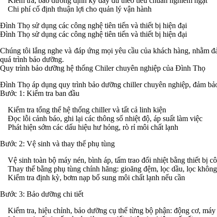
Kiểm tra, bảo dưỡng định kỳ đầy đủ theo tiêu chuẩn nghiêm ngặt
Chi phí cố định thuận lợi cho quản lý vận hành
Đình Thọ sử dụng các công nghệ tiên tiến và thiết bị hiện đại
Đình Thọ sử dụng các công nghệ tiên tiến và thiết bị hiện đại
Chúng tôi lắng nghe và đáp ứng mọi yêu cầu của khách hàng, nhằm đảm
quá trình bảo dưỡng.
Quy trình bảo dưỡng hệ thống Chiler chuyên nghiệp của Đình Thọ
Đình Thọ áp dụng quy trình bảo dưỡng chiller chuyên nghiệp, đảm bảo
Bước 1: Kiểm tra ban đầu
Kiểm tra tổng thể hệ thống chiller và tất cả linh kiện
Đọc lỗi cảnh báo, ghi lại các thông số nhiệt độ, áp suất làm việc
Phát hiện sớm các dấu hiệu hư hỏng, rò rỉ môi chất lạnh
Bước 2: Vệ sinh và thay thế phụ tùng
Vệ sinh toàn bộ máy nén, bình áp, tấm trao đổi nhiệt bằng thiết bị c
Thay thế bằng phụ tùng chính hãng: gioăng đệm, lọc dầu, lọc không 
Kiểm tra định kỳ, bơm nạp bổ sung môi chất lạnh nếu cần
Bước 3: Bảo dưỡng chi tiết
Kiểm tra, hiệu chỉnh, bảo dưỡng cụ thể từng bộ phận: động cơ, máy 