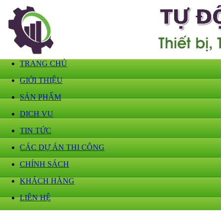
TRANG CHỦ
GIỚI THIỆU
SẢN PHẨM
DỊCH VỤ
TIN TỨC
CÁC DỰ ÁN THI CÔNG
CHÍNH SÁCH
KHÁCH HÀNG
LIÊN HỆ